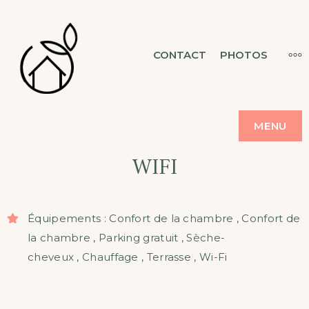
Skip
to
MAISON &
MO
CONTACT
PHOTOS
CHAMBRES D'HÔTES
content
FLORESCENCE
MENU
WIFI
Équipements : Confort
de
la chambre , Confort de
la
chambre
,
Parking gratuit
,
Sèche-
cheveux
,
Chauffage
,
Terrasse
,
Wi-Fi