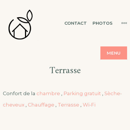
Skip
to
MAISON &
MO
CONTACT
PHOTOS
CHAMBRES D'HÔTES
content
FLORESCENCE
MENU
Terrasse
Confort de la
chambre
,
Parking gratuit
,
Sèche-
cheveux
,
Chauffage
,
Terrasse
,
Wi-Fi