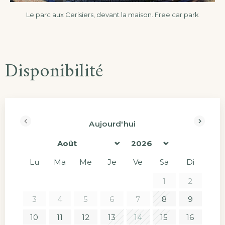
Le parc aux Cerisiers, devant la maison. Free car park
Disponibilité
Aujourd'hui
<Préc
Suiv>
Lu
Ma
Me
Je
Ve
Sa
Di
1
2
3
4
5
6
7
8
9
10
11
12
13
14
15
16