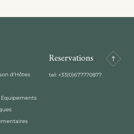
Reservations
ison d’Hôtes
tel:
+33(0)677770877
 Equipements
iques
émentaires